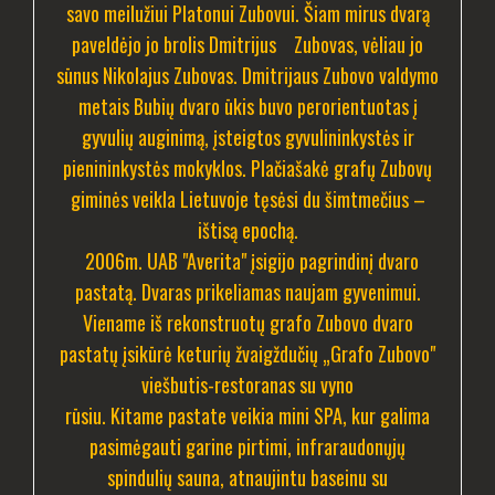
savo meilužiui Platonui Zubovui. Šiam mirus dvarą
paveldėjo jo brolis Dmitrijus Zubovas, vėliau jo
sūnus Nikolajus Zubovas. Dmitrijaus Zubovo valdymo
metais Bubių dvaro ūkis buvo perorientuotas į
gyvulių auginimą, įsteigtos gyvulininkystės ir
pienininkystės mokyklos.
Plačiašakė grafų Zubovų
giminės veikla Lietuvoje tęsėsi du šimtmečius –
ištisą epochą.
2006m. UAB "Averita" įsigijo pagrindinį dvaro
pastatą. Dvaras prikeliamas naujam gyvenimui.
Viename iš rekonstruotų grafo Zubovo dvaro
pastatų įsikūrė keturių žvaigždučių „Grafo Zubovo"
viešbutis-restoranas su vyno
rūsiu. Kitame pastate veikia mini SPA, kur galima
pasimėgauti garine pirtimi, infraraudonųjų
spindulių sauna, atnaujintu baseinu su