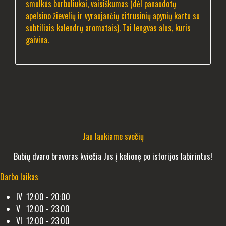
smulkūs burbuliukai, vaisiškumas (dėl panaudotų
apelsino žievelių ir vyraujančių citrusinių apynių kartu su
subtiliais kalendrų aromatais). Tai lengvas alus, kuris
gaivina.
Jau laukiame svečių
Bubių dvaro bravoras kviečia Jus į kelionę po istorijos labirintus!
Darbo laikas
IV 12:00 - 20:00
V 12:00 - 23:00
VI 12:00 - 23:00