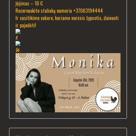
Įėjimas – 10 €
Rezervuokite staliuką numeriu +37063194444
Ir susitikime vakare, kuriame norėsis šypsotis, dainuoti
ir pajudėti!