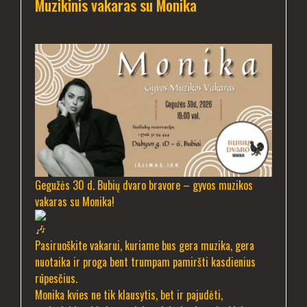
Muzikinis vakaras su Monika
Gegužės 30 d. Bubių dvaro bravore – gyvos muzikos
vakaras su Monika!
Pasiruoškite vakarui, kuriame bus gera muzika, gera
nuotaika ir proga bent trumpam pamiršti kasdienius
rūpesčius.
Monika kvies ne tik klausytis, bet ir pajudėti,