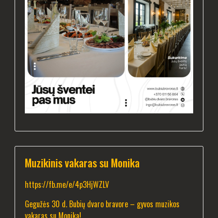
Muzikinis vakaras su Monika
https://fb.me/e/4p3HjWZLV
Gegužės 30 d. Bubių dvaro bravore – gyvos muzikos
vakaras su Monika!