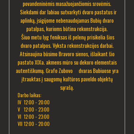
povandeninėmis masažuojančiomis srovėmis.
Siekdami dar labiau sutvarkyti dvaro pastatus ir
aplinką, įsigijome nebenaudojamas Bubių dvaro
patalpas, kurioms būtina rekonstrukcija.
Šiuo metu lyg feniksas iš pelenų prisikelia šios
dvaro patalpos. Vyksta rekonstrukcijos darbai.
Atsinaujina būsimo Bravoro sienos, išlaikant šio
pastato XIXa. akmens mūro su dekoro elementais
autentiškumą. Grafo Zubovo dvaras Bubiuose yra
įtrauktas į saugomų kultūros paveldo objektų
sąrašą.
Darbo laikas:
IV 12:00 - 20:00
V 12:00 - 23:00
VI 12:00 - 23:00
VII 12:00 - 20:00