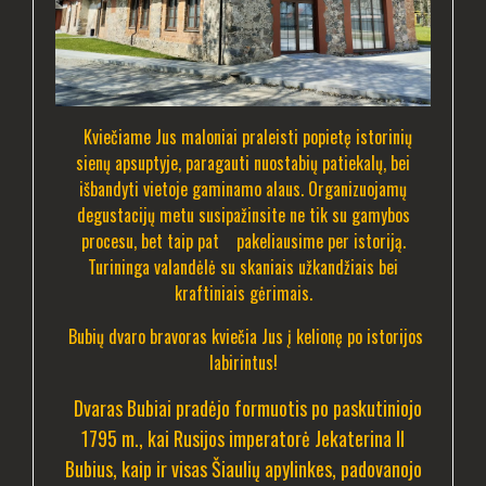
Kviečiame Jus maloniai praleisti popietę istorinių
sienų apsuptyje, paragauti nuostabių patiekalų, bei
išbandyti vietoje gaminamo alaus. Organizuojamų
degustacijų metu susipažinsite ne tik su gamybos
procesu, bet taip pat pakeliausime per istoriją.
Turininga valandėlė su skaniais užkandžiais bei
kraftiniais gėrimais.
Bubių dvaro bravoras kviečia Jus į kelionę po istorijos
labirintus!
Dvaras Bubiai pradėjo formuotis po paskutiniojo
1795 m., kai Rusijos imperatorė Jekaterina II
Bubius, kaip ir visas Šiaulių apylinkes, padovanojo