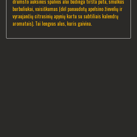
drumsto auksinės spalvos alui būdinga tiršta puta, smulkūs
burbuliukai, vaisiškumas (dėl panaudotų apelsino žievelių ir
vyraujančių citrusinių apynių kartu su subtiliais kalendrų
aromatais). Tai lengvas alus, kuris gaivina.