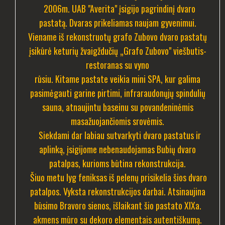
2006m. UAB "Averita" įsigijo pagrindinį dvaro
pastatą. Dvaras prikeliamas naujam gyvenimui.
Viename iš rekonstruotų grafo Zubovo dvaro pastatų
įsikūrė keturių žvaigždučių „Grafo Zubovo" viešbutis-
restoranas su vyno
rūsiu. Kitame pastate veikia mini SPA, kur galima
pasimėgauti garine pirtimi, infraraudonųjų spindulių
sauna, atnaujintu baseinu su povandeninėmis
masažuojančiomis srovėmis.
Siekdami dar labiau sutvarkyti dvaro pastatus ir
aplinką, įsigijome nebenaudojamas Bubių dvaro
patalpas, kurioms būtina rekonstrukcija.
Šiuo metu lyg feniksas iš pelenų prisikelia šios dvaro
patalpos. Vyksta rekonstrukcijos darbai. Atsinaujina
būsimo Bravoro sienos, išlaikant šio pastato XIXa.
akmens mūro su dekoro elementais autentiškumą.