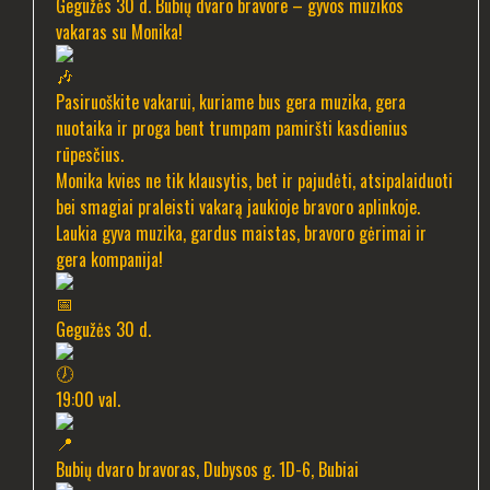
Gegužės 30 d. Bubių dvaro bravore – gyvos muzikos
vakaras su Monika!
Pasiruoškite vakarui, kuriame bus gera muzika, gera
nuotaika ir proga bent trumpam pamiršti kasdienius
rūpesčius.
Monika kvies ne tik klausytis, bet ir pajudėti, atsipalaiduoti
bei smagiai praleisti vakarą jaukioje bravoro aplinkoje.
Laukia gyva muzika, gardus maistas, bravoro gėrimai ir
gera kompanija!
Gegužės 30 d.
19:00 val.
Bubių dvaro bravoras, Dubysos g. 1D-6, Bubiai