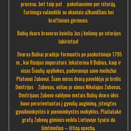
procesu, bet taip pat pakeliausime per istoriją.
Turininga valandėlė su skaniais užkandžiais bei
kraftiniais gėrimais.
Bubių dvaro bravoras kviečia Jus į kelionę po istorijos
labirintus!
Dvaras Bubiai pradėjo formuotis po paskutiniojo 1795
m., kai Rusijos imperatorė Jekaterina II Bubius, kaip ir
visas Šiaulių apylinkes, padovanojo savo meilužiui
Platonui Zubovui. Šiam mirus dvarą paveldėjo jo brolis
Dmitrijus Zubovas, vėliau jo sūnus Nikolajus Zubovas.
Dmitrijaus Zubovo valdymo metais Bubių dvaro ūkis
buvo perorientuotas į gyvulių auginimą, įsteigtos
gyvulininkystės ir pienininkystės mokyklos.
Plačiašakė
grafų Zubovų giminės veikla Lietuvoje tęsėsi du
šimtmečius – ištisą epochą.