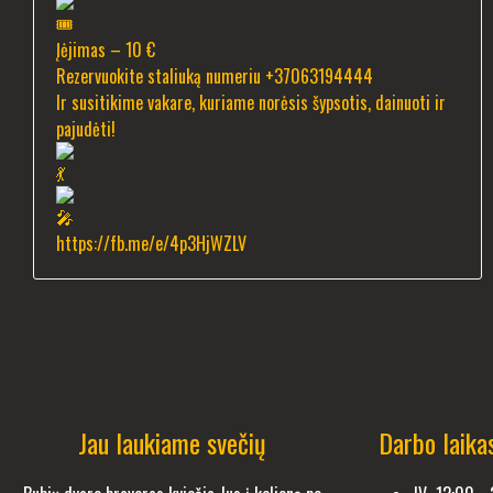
Įėjimas – 10 €
Rezervuokite staliuką numeriu +37063194444
Ir susitikime vakare, kuriame norėsis šypsotis, dainuoti ir
pajudėti!
https://fb.me/e/4p3HjWZLV
Jau laukiame svečių
Darbo laika