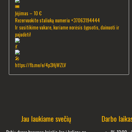
Įėjimas – 10 €
Rezervuokite staliuką numeriu +37063194444
Ir susitikime vakare, kuriame norėsis šypsotis, dainuoti ir
pajudėti!
https://fb.me/e/4p3HjWZLV
Jau laukiame svečių
Darbo laika