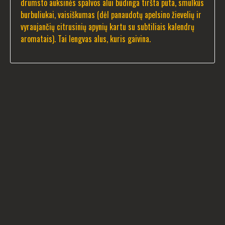
drumsto auksinės spalvos alui būdinga tiršta puta, smulkūs
burbuliukai, vaisiškumas (dėl panaudotų apelsino žievelių ir
vyraujančių citrusinių apynių kartu su subtiliais kalendrų
aromatais). Tai lengvas alus, kuris gaivina.