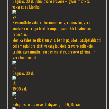
Gegužės 30 d. Bubių dvaro bravore – gyvos muzikos
vakaras su Monika!
Pasiruoškite vakarui, kuriame bus gera muzika, gera
nuotaika ir proga bent trumpam pamiršti kasdienius
rūpesčius.
Monika kvies ne tik klausytis, bet ir pajudėti, atsipalaiduoti
bei smagiai praleisti vakarą jaukioje bravoro aplinkoje.
Laukia gyva muzika, gardus maistas, bravoro gėrimai ir
gera kompanija!
Gegužės 30 d.
19:00 val.
Bubių dvaro bravoras, Dubysos g. 1D-6, Bubiai