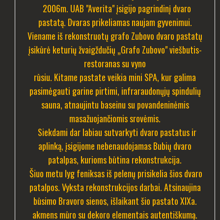
2006m. UAB "Averita" įsigijo pagrindinį dvaro
pastatą. Dvaras prikeliamas naujam gyvenimui.
Viename iš rekonstruotų grafo Zubovo dvaro pastatų
įsikūrė keturių žvaigždučių „Grafo Zubovo" viešbutis-
restoranas su vyno
rūsiu. Kitame pastate veikia mini SPA, kur galima
pasimėgauti garine pirtimi, infraraudonųjų spindulių
sauna, atnaujintu baseinu su povandeninėmis
masažuojančiomis srovėmis.
Siekdami dar labiau sutvarkyti dvaro pastatus ir
aplinką, įsigijome nebenaudojamas Bubių dvaro
patalpas, kurioms būtina rekonstrukcija.
Šiuo metu lyg feniksas iš pelenų prisikelia šios dvaro
patalpos. Vyksta rekonstrukcijos darbai. Atsinaujina
būsimo Bravoro sienos, išlaikant šio pastato XIXa.
akmens mūro su dekoro elementais autentiškumą.