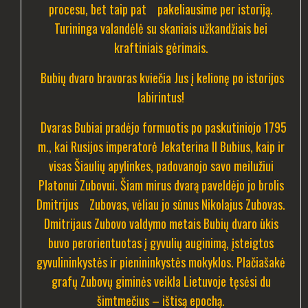
procesu, bet taip pat pakeliausime per istoriją.
Turininga valandėlė su skaniais užkandžiais bei
kraftiniais gėrimais.
Bubių dvaro bravoras kviečia Jus į kelionę po istorijos
labirintus!
Dvaras Bubiai pradėjo formuotis po paskutiniojo 1795
m., kai Rusijos imperatorė Jekaterina II Bubius, kaip ir
visas Šiaulių apylinkes, padovanojo savo meilužiui
Platonui Zubovui. Šiam mirus dvarą paveldėjo jo brolis
Dmitrijus Zubovas, vėliau jo sūnus Nikolajus Zubovas.
Dmitrijaus Zubovo valdymo metais Bubių dvaro ūkis
buvo perorientuotas į gyvulių auginimą, įsteigtos
gyvulininkystės ir pienininkystės mokyklos.
Plačiašakė
grafų Zubovų giminės veikla Lietuvoje tęsėsi du
šimtmečius – ištisą epochą.